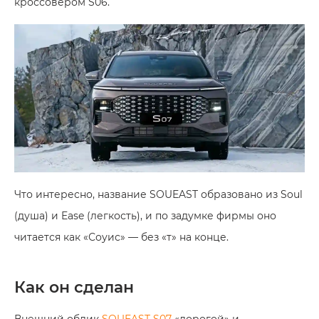
кроссовером S06.
Что интересно, название SOUEAST образовано из Soul
(душа) и Ease (легкость), и по задумке фирмы оно
читается как «Соуис» — без «т» на конце.
Как он сделан
Внешний облик
SOUEAST S07
«дорогой» и