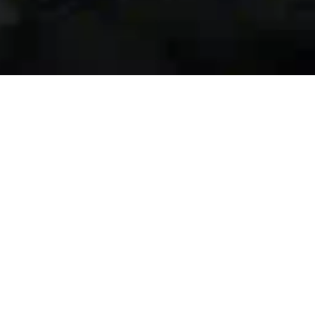
ра
Тест-драйв