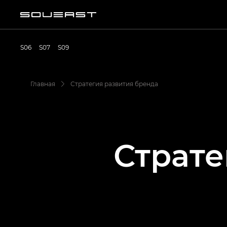
S06
S07
S09
Главная
Стратегия развития бренда
Страт