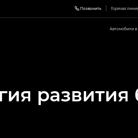
Позвонить
Горячая лини
Автомобили в
егия
развития