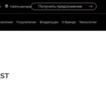
Получить предложение
я
Найти дилера
 наличии
Покупателям
Владельцам
О бренде
Технологии
ST