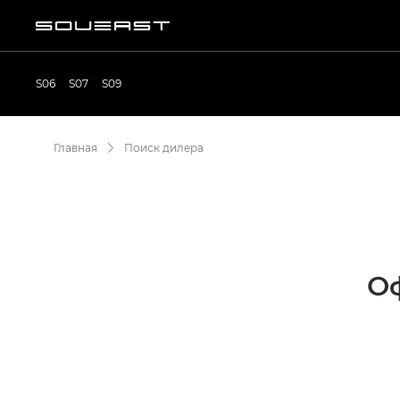
S06
S07
S09
Главная
Поиск дилера
О