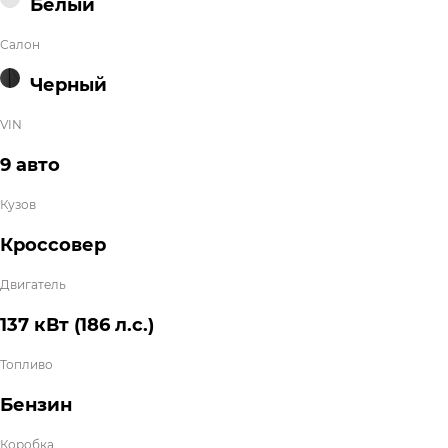
Белый
Салон
Черный
VIN
9 авто
Кузов
Кроссовер
Двигатель
137 кВт
(186 л.с.
)
Топливо
Бензин
Коробка