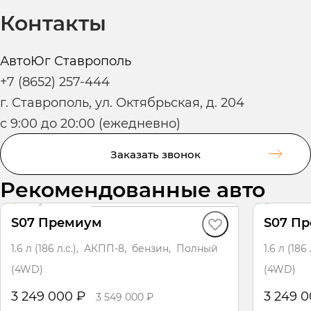
Контакты
АвтоЮг Ставрополь
+7 (8652) 257-444
г. Ставрополь, ул. Октябрьская, д. 204
с 9:00 до 20:00 (ежедневно)
Заказать звонок
Рекомендованные авто
В пути
·
авто
В нали
S07 Премиум
S07 П
1.6 л (186 л.с.), АКПП-8, бензин, Полный
1.6 л (18
(4WD)
(4WD)
3 249 000 ₽
3 249 
3 549 000 ₽