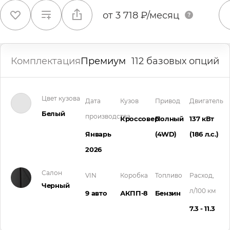
от
3 718 ₽/месяц
Комплектация
Премиум
112 базовых опций
Цвет кузова
Дата
Кузов
Привод
Двигатель
Белый
производства
Кроссовер
Полный
137 кВт
Январь
(4WD)
(186 л.с.
)
2026
Салон
VIN
Коробка
Топливо
Расход,
Черный
л/100 км
9 авто
АКПП-8
Бензин
7.3 - 11.3