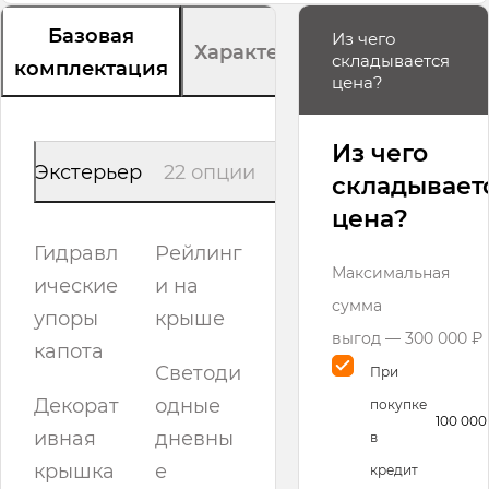
Базовая
Из чего
Характеристики
складывается
комплектация
цена?
Из чего
Экстерьер
22 опции
складывает
цена?
Гидравл
Рейлинг
Максимальная
ические
и на
сумма
упоры
крыше
выгод — 300 000 ₽
капота
Светоди
При
Декорат
одные
покупке
100 000
ивная
дневны
в
крышка
е
кредит