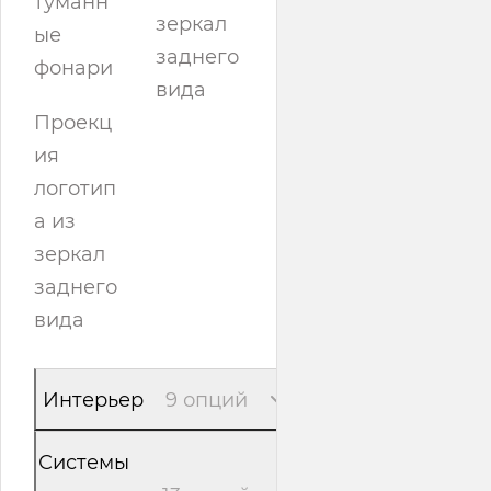
туманн
зеркал
ые
заднего
фонари
вида
Проекц
ия
логотип
а из
зеркал
заднего
вида
Интерьер
9 опций
Системы