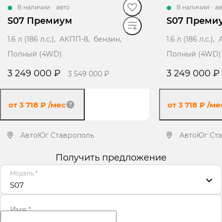
В наличии
·
авто
В наличии
·
ав
S07 Премиум
S07 Преми
1.6 л (186 л.с.), АКПП-8, бензин,
1.6 л (186 л.с.
Полный (4WD)
Полный (4WD)
3 249 000 ₽
3 249 000 ₽
3 549 000 ₽
от 3 718 ₽
/мес
от 3 718 ₽
/ме
АвтоЮг Ставрополь
АвтоЮг Ст
Получить предложение
Получить предложение
Получит
Модель
*
S07
Имя
*