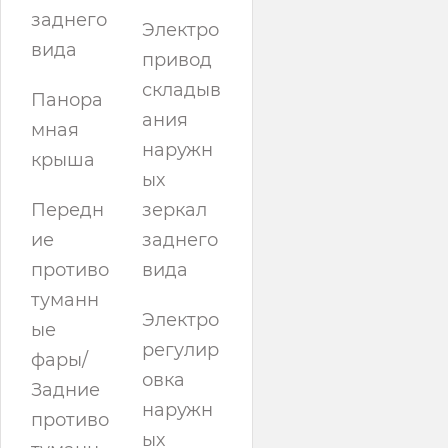
заднего
Электро
вида
привод
складыв
Панора
ания
мная
наружн
крыша
ых
Передн
зеркал
ие
заднего
противо
вида
туманн
Электро
ые
регулир
фары/
овка
Задние
наружн
противо
ых