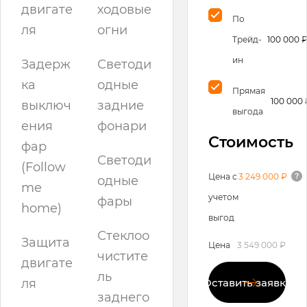
двигате
ходовые
По
ля
огни
Трейд-
100 000 
ин
Задерж
Светоди
ка
одные
Прямая
100 000 
выключ
задние
выгода
ения
фонари
Стоимость
фар
Светоди
(Follow
Цена с
3 249 000 ₽
одные
me
учетом
фары
home)
выгод
Стеклоо
Защита
Цена
3 549 000 ₽
чистите
двигате
ль
ля
Оставить заявку
заднего