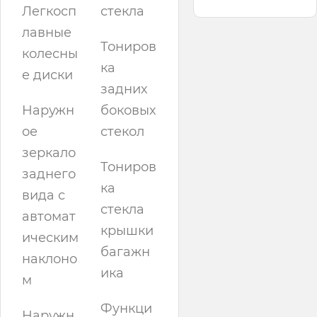
Легкосп
стекла
лавные
Тониров
колесны
ка
е диски
задних
Наружн
боковых
ое
стекол
зеркало
Тониров
заднего
ка
вида с
стекла
автомат
крышки
ическим
багажн
наклоно
ика
м
Функци
Наружн