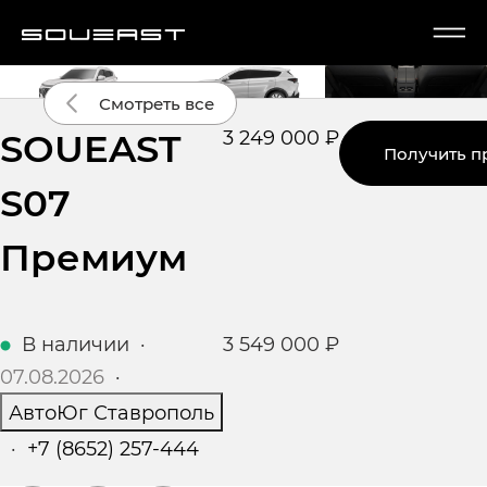
Ещё 1 фото
Смотреть все
SOUEAST
3 249 000 ₽
Получить п
S07
Премиум
В наличии
·
3 549 000 ₽
07.08.2026
·
АвтоЮг Ставрополь
·
+7 (8652) 257-444