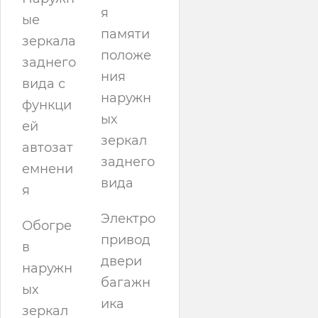
я
ые
памяти
зеркала
положе
заднего
ния
вида с
наружн
функци
ых
ей
зеркал
автозат
заднего
емнени
вида
я
Электро
Обогре
привод
в
двери
наружн
багажн
ых
ика
зеркал