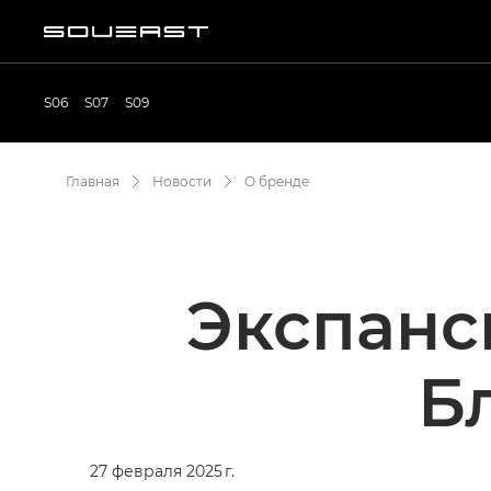
S06
S07
S09
Главная
Новости
О бренде
Экспанс
Б
27 февраля 2025 г.