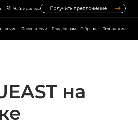
Получить предложение
я
Найти дилера
 наличии
Покупателям
Владельцам
О бренде
Технологии
UEAST на
ке