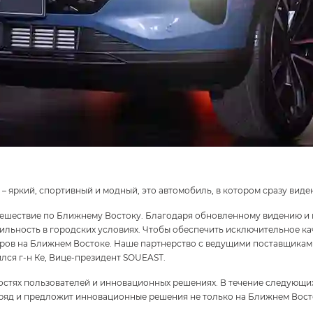
– яркий, спортивный и модный, это автомобиль, в котором сразу виде
путешествие по Ближнему Востоку. Благодаря обновленному видению 
ильность в городских условиях. Чтобы обеспечить исключительное к
етров на Ближнем Востоке. Наше партнерство с ведущими поставщикам
лся г-н Ке, Вице-президент SOUEAST.
стях пользователей и инновационных решениях. В течение следующих 
яд и предложит инновационные решения не только на Ближнем Востоке