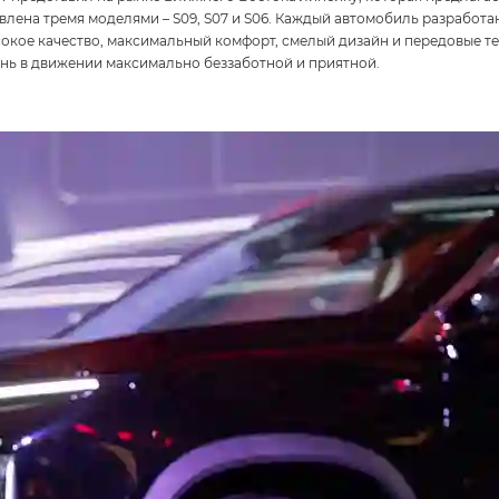
авлена тремя моделями – S09, S07 и S06. Каждый автомобиль разработ
ысокое качество, максимальный комфорт, смелый дизайн и передовые т
нь в движении максимально беззаботной и приятной.