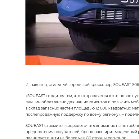
И, наконец, стильный городской кроссовер, SOUEAST S06 
«SOUEAST гордится тем, что отправляется в это новое 
лучший образ жизни для наших клиентов и повысить моб
в склад запасных частей площадью 12 000 квадратных м
послепродажную поддержку по всему региону», – подели
SOUEAST стремится сосредоточить внимание на потребно
предпочтения покупателей, бренд расширит модельный р
планирует выйти на более чем 80 стран и регионов.