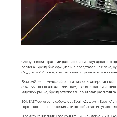
Следуя своей стратегии расширения международного при
региона. Бренд был официально представлен в Ираке, Ку
Саудовской Аравии, которая имеет стратегическое значе
Быстрый экономический рост и диверсифицированный ры
SOUEAST, основанная в 1995 году, является одним из пи
мировом рынке, бренд вступает в новый этап развития з
SOUEAST сочетает в себе слова Soul («Душа») и Ease («
городского передвижения. Эти потребители ищут автомо
В рамках концепции Ease your life – «Живи легко!» SOUE