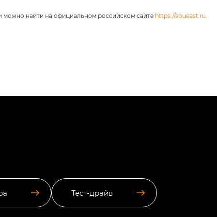
и можно найти на официальном российском сайте
https://soueast.ru
.
ра
Тест-драйв