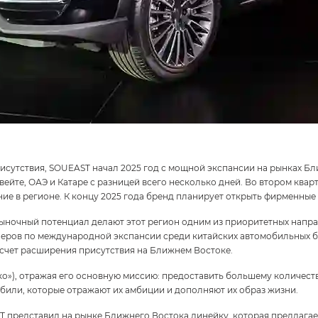
сутствия, SOUEAST начал 2025 год с мощной экспансии на рынках Бл
вейте, ОАЭ и Катаре с разницей всего несколько дней. Во втором ква
ние в регионе. К концу 2025 года бренд планирует открыть фирменные
ночный потенциал делают этот регион одним из приоритетных напр
онеров по международной экспансии среди китайских автомобильных б
а счет расширения присутствия на Ближнем Востоке.
Легко»), отражая его основную миссию: предоставить большему количес
били, которые отражают их амбиции и дополняют их образ жизни.
AST представил на рынке Ближнего Востока линейку, которая предлага