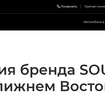
Позвонить
Горячая лини
Автомобили в
ия бренда SO
лижнем Восто