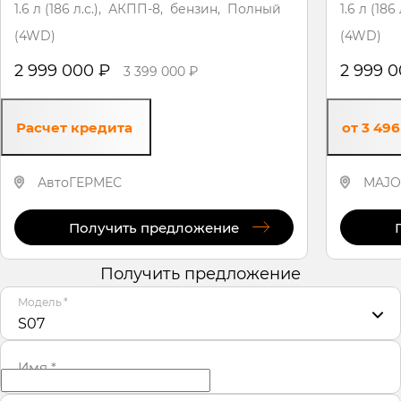
1.6 л (186 л.с.), АКПП-8, бензин, Полный
1.6 л (18
(4WD)
(4WD)
2 999 000 ₽
2 999 
3 399 000 ₽
Расчет кредита
от 3 49
АвтоГЕРМЕС
MAJO
Получить предложение
Получить предложение
Модель
*
S07
Имя
*