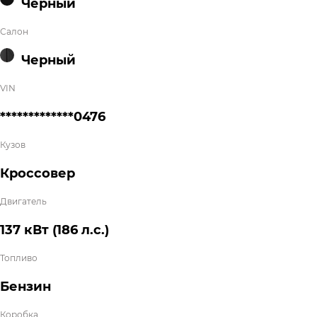
Черный
Салон
Черный
VIN
*************0476
Кузов
Кроссовер
Двигатель
137 кВт
(186 л.с.
)
Топливо
Бензин
Коробка