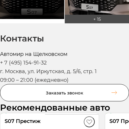
+ 15
Контакты
Автомир на Щелковском
+ 7 (495) 154-91-32
г. Москва, ул. Иркутская, д. 5/6, стр. 1
09:00 – 21:00 (ежедневно)
Заказать звонок
Рекомендованные авто
В наличии
·
авто
В нали
S07 Престиж
S07 П