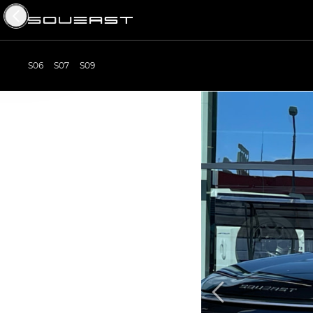
S06
S07
S09