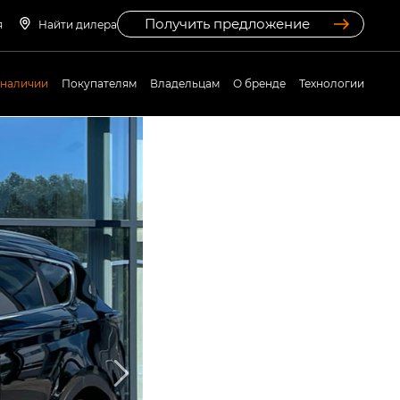
Получить предложение
я
Найти дилера
 наличии
Покупателям
Владельцам
О бренде
Технологии