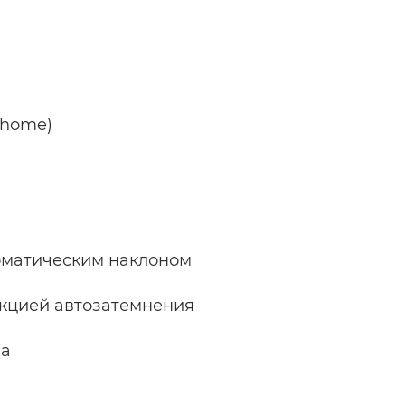
 home)
томатическим наклоном
нкцией автозатемнения
да