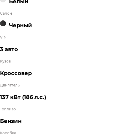
Белый
Салон
Черный
VIN
3 авто
Кузов
Кроссовер
Двигатель
137 кВт
(186 л.с.
)
Топливо
Бензин
Коробка