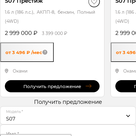
S07 Престиж
S07 П
1.6 л (186 л.с.), АКПП-8, бензин, Полный
1.6 л (18
(4WD)
(4WD)
2 999 000 ₽
2 999 
3 399 000 ₽
от 3 496 ₽
/мес
от 3 49
Оками
Окам
Получить предложение
Получить предложение
Модель
*
S07
Имя
*