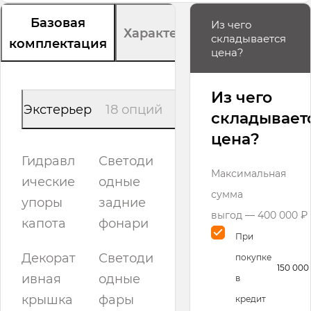
Базовая
Из чего
Характеристики
складывается
комплектация
цена?
Из чего
Экстерьер
18 опций
складывает
цена?
Гидравл
Светоди
Максимальная
ические
одные
сумма
упоры
задние
выгод — 400 000 ₽
капота
фонари
При
Декорат
Светоди
покупке
150 000
ивная
одные
в
крышка
фары
кредит