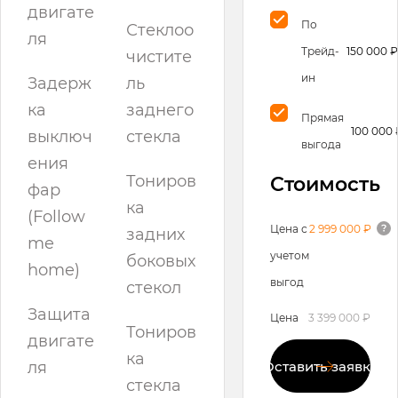
двигате
По
Стеклоо
ля
Трейд-
150 000 ₽
чистите
ин
Задерж
ль
ка
заднего
Прямая
100 000 
выключ
стекла
выгода
ения
Тониров
Стоимость
фар
ка
(Follow
Цена с
2 999 000 ₽
задних
me
учетом
боковых
home)
выгод
стекол
Защита
Цена
3 399 000 ₽
Тониров
двигате
ка
ля
Оставить заявку
стекла