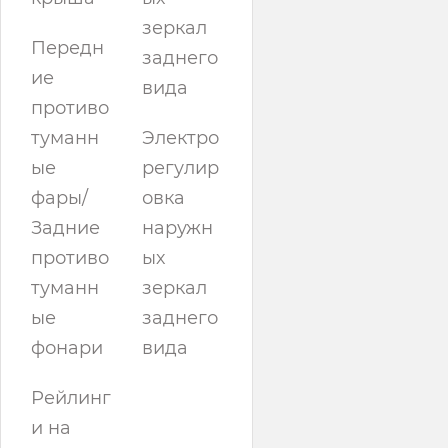
зеркал
Передн
заднего
ие
вида
противо
туманн
Электро
ые
регулир
фары/
овка
Задние
наружн
противо
ых
туманн
зеркал
ые
заднего
фонари
вида
Рейлинг
и на