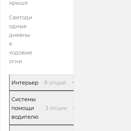
крыше
Светоди
одные
дневны
е
ходовые
огни
Интерьер
8 опций
Системы
помощи
3 опции
водителю