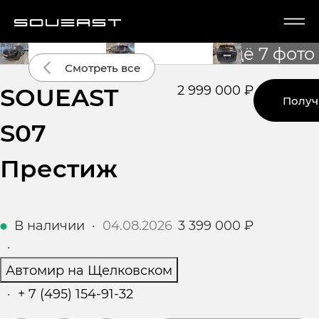
Ещё 7 фото
Смотреть все
SOUEAST
2 999 000 ₽
Получ
S07
Престиж
В наличии
·
04.08.2026
3 399 000 ₽
·
Автомир на Щелковском
·
+ 7 (495) 154-91-32