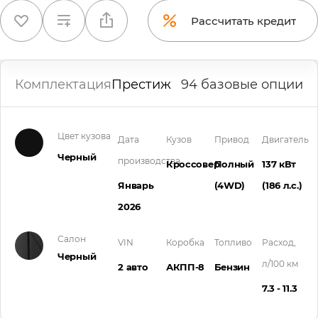
Рассчитать кредит
Комплектация
Престиж
94 базовые опции
Цвет кузова
Дата
Кузов
Привод
Двигатель
Черный
производства
Кроссовер
Полный
137 кВт
Январь
(4WD)
(186 л.с.
)
2026
Салон
VIN
Коробка
Топливо
Расход,
Черный
л/100 км
2 авто
АКПП-8
Бензин
7.3 - 11.3