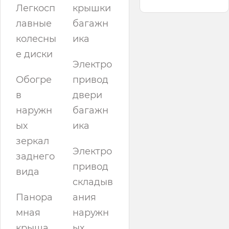
Легкосп
крышки
лавные
багажн
колесны
ика
е диски
Электро
Обогре
привод
в
двери
наружн
багажн
ых
ика
зеркал
Электро
заднего
привод
вида
складыв
Панора
ания
мная
наружн
крыша
ых