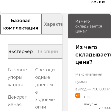
6.2 - 11.01
Базовая
Из чего
Характеристики
складывается
комплектация
цена?
Из чего
Экстерьер
18 опций
складывает
цена?
Газовые
Светоди
Максимальная
упоры
одные
сумма
капота
дневны
выгод — 700 000 ₽
е
Декорат
При
ходовые
ивная
покупке
огни
200 000