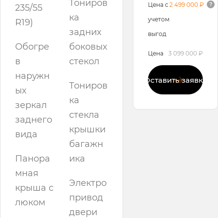
Тониров
Цена с
2 499 000 ₽
235/55
ка
учетом
R19)
задних
выгод
Обогре
боковых
Цена
3 099 000 ₽
в
стекол
наружн
Оставить заявку
Тониров
ых
ка
зеркал
стекла
заднего
крышки
вида
багажн
Панора
ика
мная
Электро
крыша с
привод
люком
двери