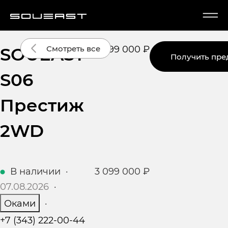
SOUEAST
2 499 000 ₽
Смотреть все
Получить пр
S06
Престиж
2WD
В наличии
·
3 099 000 ₽
07.08.2026
·
Оками
·
+7 (343) 222-00-44