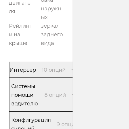
двигате
наружн
ля
ых
Рейлинг
зеркал
и на
заднего
крыше
вида
Интерьер
10 опций
Системы
помощи
8 опций
водителю
Конфигурация
9 опций
сидений