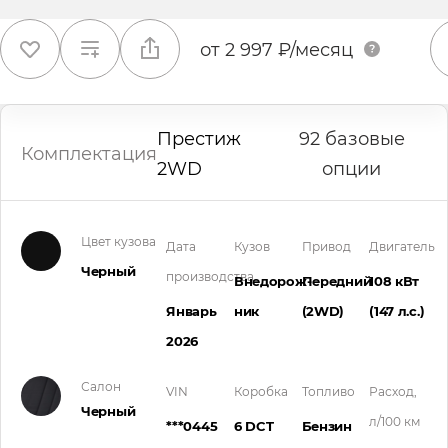
от
2 997 ₽/месяц
Престиж
92 базовые
Комплектация
2WD
опции
Цвет кузова
Дата
Кузов
Привод
Двигатель
Черный
производства
Внедорож­
Передний
108 кВт
Январь
ник
(2WD)
(147 л.с.
)
2026
Салон
VIN
Коробка
Топливо
Расход,
Черный
л/100 км
***0445
6 DCT
Бензин