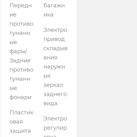
Передн
багажн
ие
ика
противо
Электро
туманн
привод
ые
складыв
фары/
ания
Задние
наружн
противо
ых
туманн
зеркал
ые
заднего
фонари
вида
Пластик
Электро
овая
регулир
защита
овка