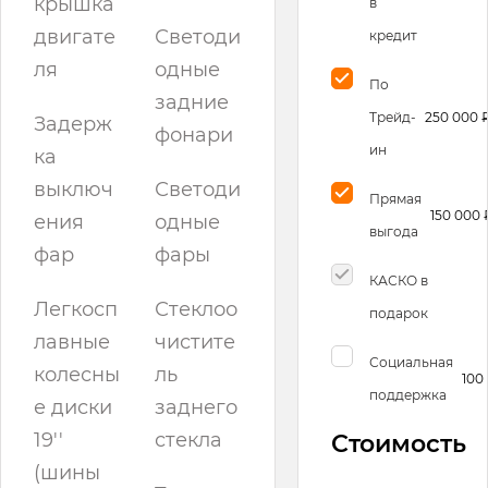
крышка
в
двигате
Светоди
кредит
ля
одные
По
задние
Трейд-
250 000 
Задерж
фонари
ин
ка
выключ
Светоди
Прямая
150 000 
ения
одные
выгода
фар
фары
КАСКО в
Легкосп
Стеклоо
подарок
лавные
чистите
Социальная
колесны
ль
100
поддержка
е диски
заднего
19''
стекла
Стоимость
(шины