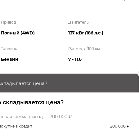
Привод
Двигатель
Полный (4WD)
137 кВт
(186 л.с.
)
Топливо
Расход, л/100 км
Бензин
7 - 11.6
складывается цена?
о складывается цена?
ьная сумма выгод — 700 000 ₽
покупке в кредит
200 000 ₽