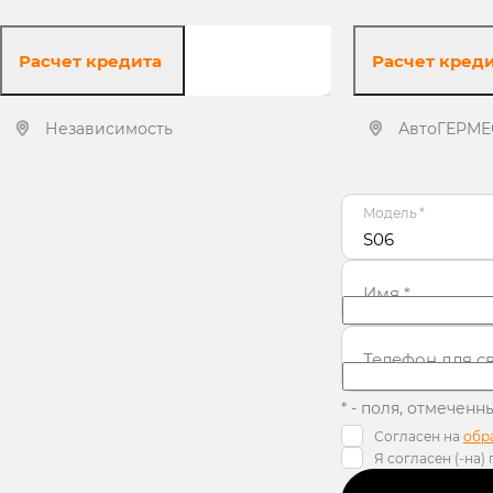
Расчет кредита
Расчет кред
Независимость
АвтоГЕРМЕ
Получить предложение
Получит
Модель
*
S06
Имя
*
Телефон для с
* - поля, отмечен
Согласен на
обр
Я согласен (-на)