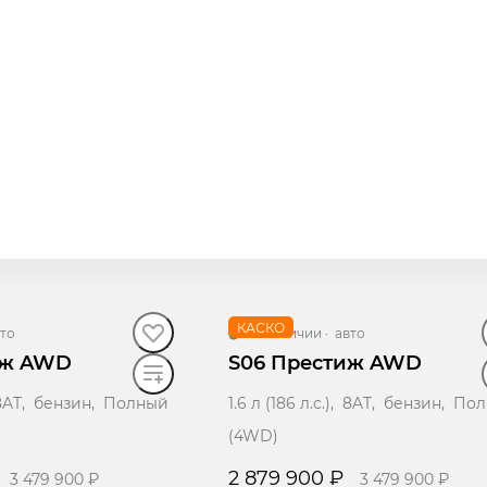
КАСКО
то
В наличии
·
авто
иж AWD
S06 Престиж AWD
), 8AT, бензин, Полный
1.6 л (186 л.с.), 8AT, бензин, По
(4WD)
2 879 900 ₽
3 479 900 ₽
3 479 900 ₽