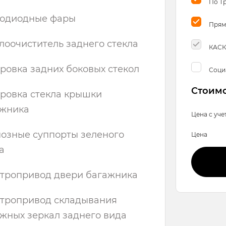
По Т
тодиодные фары
Прям
лоочиститель заднего стекла
КАСК
ровка задних боковых стекол
Соци
Стоимо
ровка стекла крышки
ажника
Цена с уче
озные суппорты зеленого
Цена
а
тропривод двери багажника
тропривод складывания
жных зеркал заднего вида