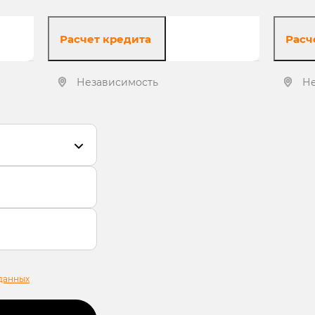
Расчет кредита
Расч
Независимость
Н
Получить предложение
данных