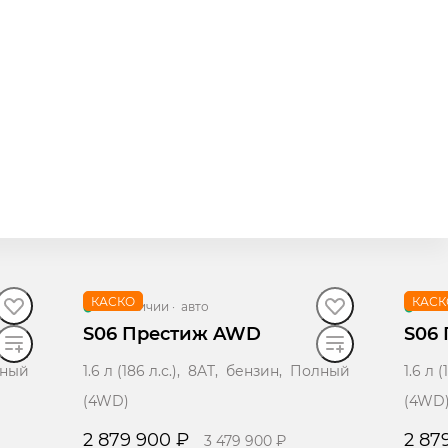
КАСКО
КАСК
В наличии
·
авто
В н
S06 Престиж AWD
S06
лный
1.6 л (186 л.с.), 8AT, бензин, Полный
1.6 л 
(4WD)
(4WD
2 879 900 ₽
2 87
3 479 900 ₽