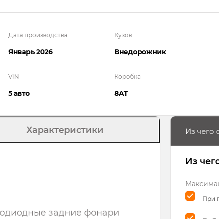
Дата производства
Кузов
Январь
2026
Внедорож­ник
VIN
Коробка
5 авто
8AT
Характеристики
Из чего 
Из чег
Максимал
При 
одиодные задние фонари