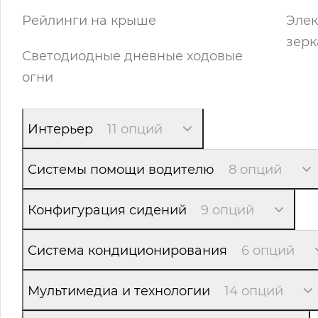
Рейлинги на крыше
Элек
зерк
Светодиодные дневные ходовые
огни
Интерьер
11 опций
Системы помощи водителю
8 опций
Конфигурация сидений
9 опций
Система кондиционирования
6 опций
Мультимедиа и технологии
14 опций