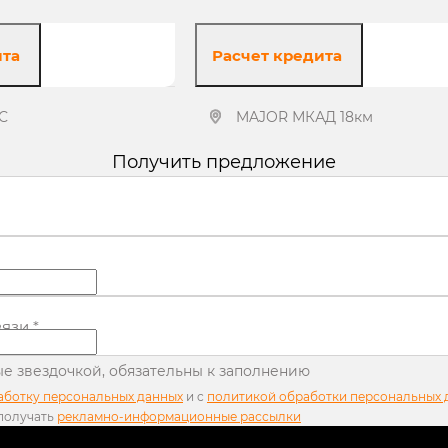
ита
Расчет кредита
С
MAJOR МКАД 18км
Получить предложение
ь предложение
Получить предложение
вязи
*
ные звездочкой, обязательны к заполнению
аботку персональных данных
и c
политикой обработки персональных 
 получать
рекламно-информационные рассылки