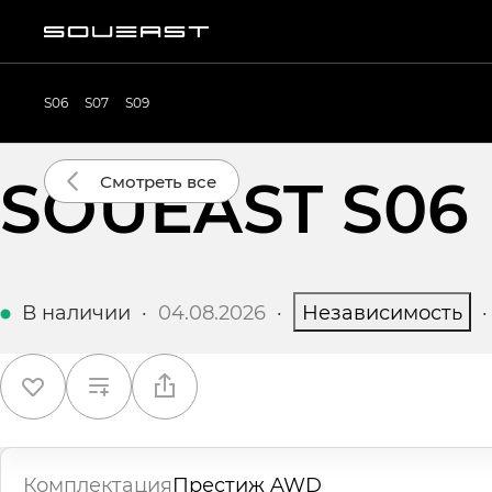
S06
S07
S09
SOUEAST S06
Смотреть все
В наличии
·
04.08.2026
·
Независимость
Комплектация
Престиж AWD