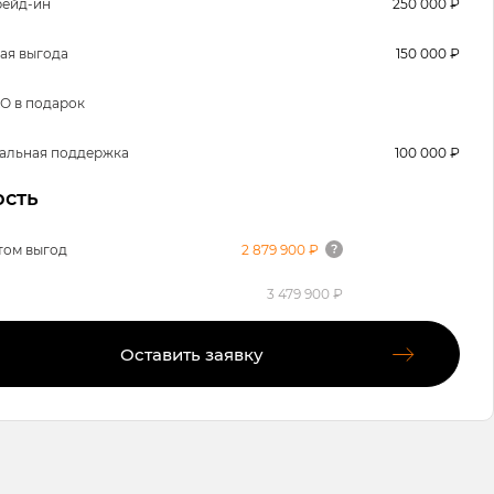
рейд-ин
250 000 ₽
ая выгода
150 000 ₽
О в подарок
альная поддержка
100 000 ₽
сть
том выгод
2 879 900 ₽
3 479 900 ₽
Оставить заявку