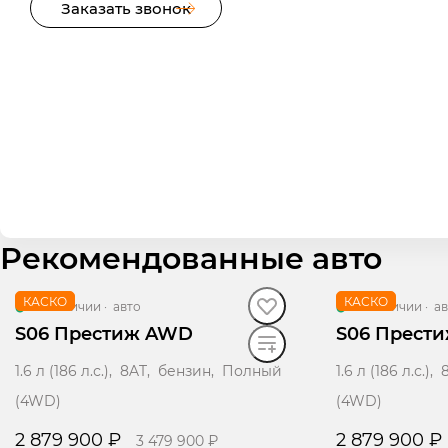
Заказать звонок
Рекомендованные авто
КАСКО
КАСКО
В наличии
·
авто
В наличии
·
ав
S06 Престиж AWD
S06 Прест
1.6 л (186 л.с.), 8AT, бензин, Полный
1.6 л (186 л.с.
(4WD)
(4WD)
2 879 900 ₽
2 879 900 ₽
3 479 900 ₽